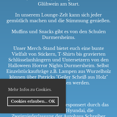
Glühwein am Start.
In unserem Lounge-Zelt kann sich jeder
gemütlich machen und die Stimmung genießen.
Muffins und Snacks gibt es von den Schulen
Durmersheims.
Unser Merch-Stand bietet euch eine bunte
Vielfalt von Stickern, T-Shirts bis gravierten
Schlüsselanhängern und Untersetzern von den
Halloween Horror Nights Durmersheim. Selbst
Einzelstückaufträge z.B. Lampen aus Wurzelholz
können über Patricks "Geiler Scheiß aus Holz"
entgegengenommen werden.
Mehr Infos zu Cookies.
Cookies erlauben... OK
Die Fotobox „Der Koffer" gesponsert durch das
Völlinger Autohaus Hyundai, die
Zweigniederlassung der Autohaus Schreiber